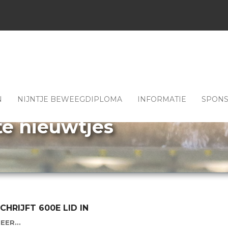
N
NIJNTJE BEWEEGDIPLOMA
INFORMATIE
SPON
te nieuwtjes
CHRIJFT 600E LID IN
EER...