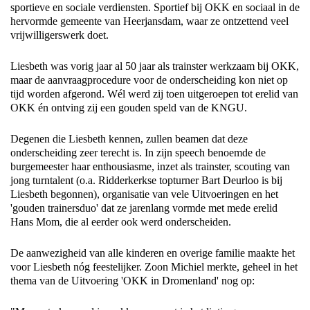
sportieve en sociale verdiensten. Sportief bij OKK en sociaal in de
hervormde gemeente van Heerjansdam, waar ze ontzettend veel
vrijwilligerswerk doet.
Liesbeth was vorig jaar al 50 jaar als trainster werkzaam bij OKK,
maar de aanvraagprocedure voor de onderscheiding kon niet op
tijd worden afgerond. Wél werd zij toen uitgeroepen tot erelid van
OKK én ontving zij een gouden speld van de KNGU.
Degenen die Liesbeth kennen, zullen beamen dat deze
onderscheiding zeer terecht is. In zijn speech benoemde de
burgemeester haar enthousiasme, inzet als trainster, scouting van
jong turntalent (o.a. Ridderkerkse topturner Bart Deurloo is bij
Liesbeth begonnen), organisatie van vele Uitvoeringen en het
'gouden trainersduo' dat ze jarenlang vormde met mede erelid
Hans Mom, die al eerder ook werd onderscheiden.
De aanwezigheid van alle kinderen en overige familie maakte het
voor Liesbeth nóg feestelijker. Zoon Michiel merkte, geheel in het
thema van de Uitvoering 'OKK in Dromenland' nog op: