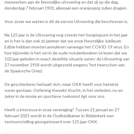
meewerken aan de feestelijke uitvoering en dat zij op die dag,
donderdag 7 februari 1901, allemaal een oranjesjerp zullen dragen.
Voor zover we weten is dit de eerste Uitvoering die beschreven is.
Na 125 jaar is de Uitvoering nog steeds het hoogtepunt in het jaar
en is het is dan ook zó jammer dat we onze feestelijke Jubileum
Editie hebben moeten annuleren vanwege het COVID-19 virus. En
hoe bijzonder is het om in de oude notulenboeken te lezen dat we
102 jaar geleden in exact dezelfde situatie zaten: de Uitvoering van
27 november 1918 wordt uitgesteld wegens 'het heerschen van
de Spaansche Griep'.
De geschiedenis herhaalt zich; maar OKK heeft voor hete(re)
vuren gestaan. Oefening Kweekt Kracht, in het verleden, nu en
zeker in de mooie en sportieve toekomst ligt voor ons.
Heeft u interesse in onze vereniging? Tussen 21 januari en 27
februari 2021 wordt in de Oudheidkamer in Ridderkerk een
tentoonstelling georganiseerd over 125 jaar OKK.