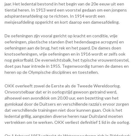
jaar. Het ledental bestond in het begin van de 20e eeuw uit een
tiental heren. In 1913 werd een voorstel gedaan om een jongens
adspirantenafdeling op te richten. In 1914 wordt een
meisjesafdeling opgericht en kort daarop een damesafdeling.
De oefeningen zijn vooral gericht op kracht en conditie, vrije
oefeningen, plastische standen (het hedendaagse acrogym) en
oefeningen aan de brug, het rek en het paard. De dames doen
knotsoefeningen, vrije oefeningen en in 1916 wordt er zelfs ook
nog gekorfbald. De evenwichtsbalk, het typische vrouwentoestel,
doet pas haar intrede in 1955. Tegenwoordig turnen de dames en
heren op de Olympische disciplines en toestellen.
OKK overleeft zowel de Eerste als de Tweede Wereldoorlog.
Onvoorstelbaar dat er in oorlogstijd gewoon getraind werd,
alhoewel een avondklok om 20.00 uur, een bezetting van het
gymlokaal door de Duitsers en verschillende razzia’s ervoor zorgen
dat verschillende trainingen niet door kunnen gaan. Ook is het
ledental grillig, aangezien diverse heren naar Duitsland moeten
vertrekken om te werken. OKK verliest definitief 1 lid in de oorlog.
Op 1 februari 1953 voltrekt de Watersnoodramp zich in Ridderkerk.